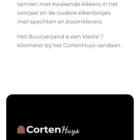
vennen met kwakende kikkers in het
voorjaar en de oudere eikenbosjes
met spechten en boomklevers.
Het Buurserzand is een kleine 7
kilometer bij het CortenHuys vandaan.