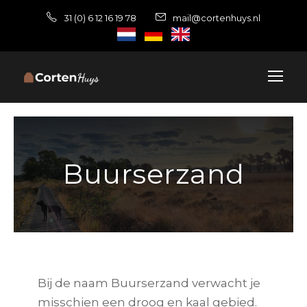
31 (0) 6 12 16 19 78
mail@cortenhuys.nl
Buurserzand
Bij de naam Buurserzand verwacht je
misschien een droog en kaal gebied.